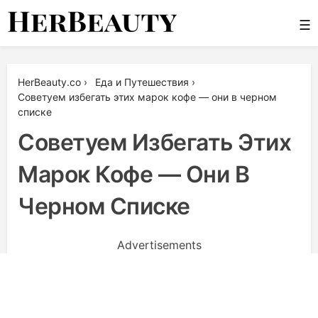
Skip
☰
to
content
Her Beauty
HerBeauty.co
›
Еда и Путешествия
›
Советуем избегать этих марок кофе — они в черном
списке
Советуем Избегать Этих
Марок Кофе — Они В
Черном Списке
Advertisements