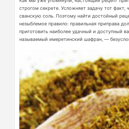
Как мы уже упомянули, настоящий рецепт при
строгом секрете. Усложняет задачу тот факт,
сванскую соль. Поэтому найти достойный реце
незыблемое правило: правильная приправа до
приготовить наиболее удачный и доступный ва
называемый имеретинский шафран, — безуслов