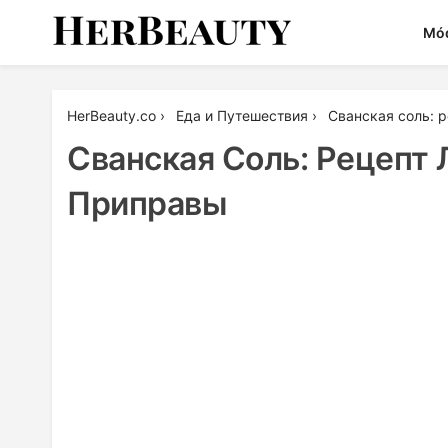
Skip
Mó
to
content
Her Beauty
HerBeauty.co
›
Еда и Путешествия
›
Сванская соль: 
Сванская Соль: Рецепт 
Приправы