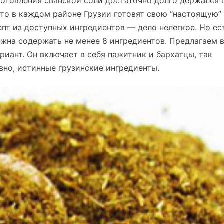
готовления сванской соли достаточно долго держался 
 что в каждом районе Грузии готовят свою “настоящую”
пт из доступных ингредиентов — дело нелегкое. Но ес
лжна содержать не менее 8 ингредиентов. Предлагаем 
риант. Он включает в себя пажитник и бархатцы, так
но, истинные грузинские ингредиенты.