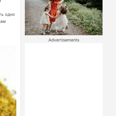
в
ть одно
вам
Advertisements