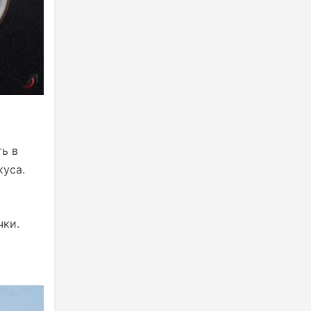
ь в
куса.
чки.