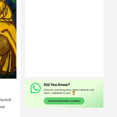
льной
она