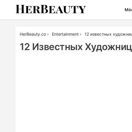
Skip
Mó
to
content
Her Beauty
HerBeauty.co
›
Entertainment
›
12 известных художниц
12 Известных Художниц