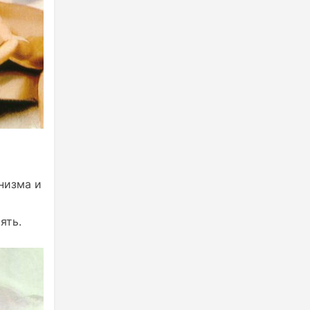
низма и
ять.