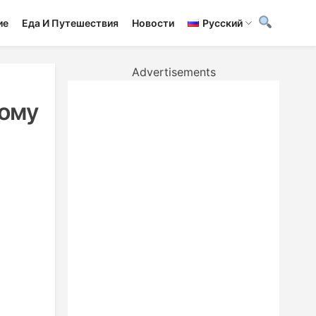
ие
Еда И Путешествия
Новости
Русский
Advertisements
дому