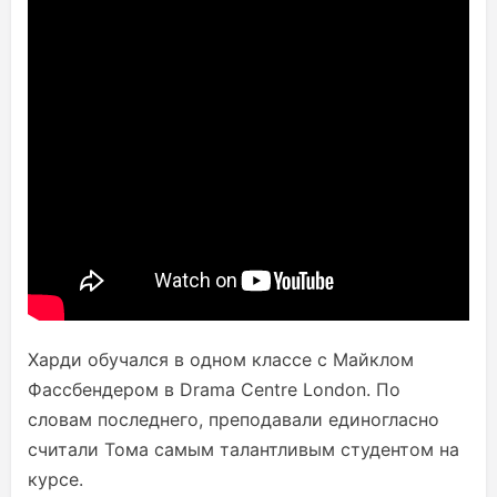
Харди обучался в одном классе с Майклом
Фассбендером в Drama Centre London. По
словам последнего, преподавали единогласно
считали Тома самым талантливым студентом на
курсе.