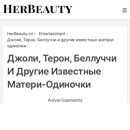
Skip
☰
to
content
Her Beauty
HerBeauty.co
›
Entertainment
›
Джоли, Терон, Беллуччи и другие известные матери-
одиночки
Джоли, Терон, Беллуччи
И Другие Известные
Матери-Одиночки
Advertisements