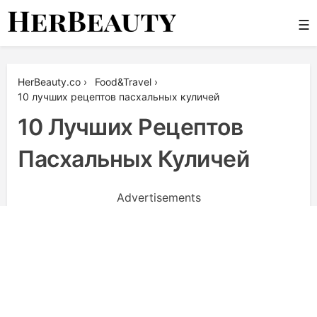
Skip
☰
to
content
Her Beauty
HerBeauty.co
›
Food&Travel
›
10 лучших рецептов пасхальных куличей
10 Лучших Рецептов
Пасхальных Куличей
Advertisements