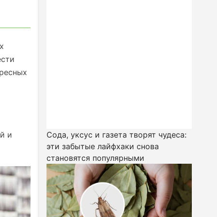
х
ести
ересных
й и
Сода, уксус и газета творят чудеса:
эти забытые лайфхаки снова
становятся популярными