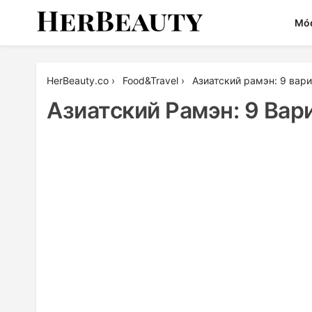
Skip
Mó
to
content
Her Beauty
HerBeauty.co
›
Food&Travel
›
Азиатский рамэн: 9 вар
Азиатский Рамэн: 9 Вар