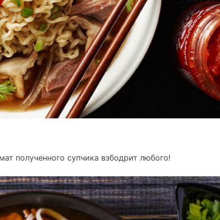
омат полученного супчика взбодрит любого!