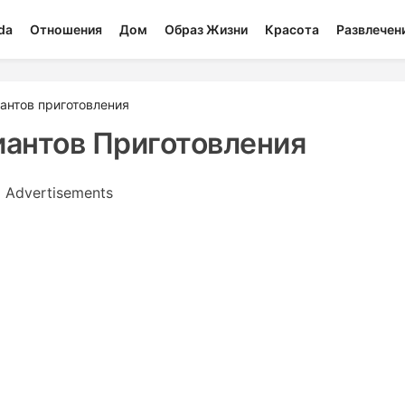
da
Отношения
Дом
Образ Жизни
Красота
Развлечен
иантов приготовления
иантов Приготовления
Advertisements