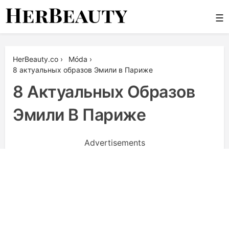
Skip
☰
to
content
Her Beauty
HerBeauty.co
›
Móda
›
8 актуальных образов Эмили в Париже
8 Актуальных Образов
Эмили В Париже
Advertisements