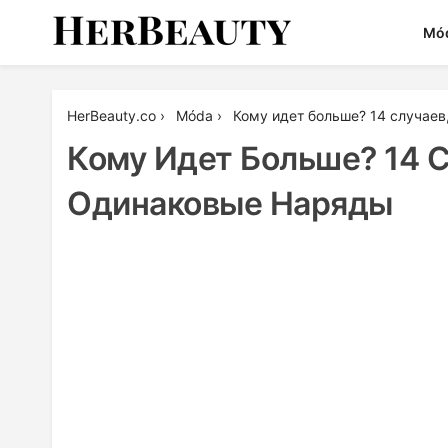
Skip
Mó
to
content
Her Beauty
HerBeauty.co
›
Móda
›
Кому идет больше? 14 случаев
Кому Идет Больше? 14 С
Одинаковые Наряды