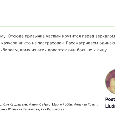
му. Отсюда привычка часами крутится перед зеркалом
 казусов никто не застрахован. Рассматриваем одина
ыбираем, кому из этих красоток они больше к лицу.
Pos
р
,
Ким Кардашьян
,
Майли Сайрус
,
Марго Робби
,
Меланья Трамп
,
Liud
рнер
,
Юлианна Караулова
,
Яна Рудковская