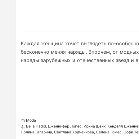
Каждая женщина хочет выглядеть по-особенно
бесконечно меняя наряды. Впрочем, от модных
наряды зарубежных и отечественных звезд и в
Móda
Bella Hadid
,
Дженнифер Лопес
,
Ирина Шейк
,
Кенделл Дженне
Полина Гагарина
,
Светлана Ходченкова
,
Селена Гомес
,
Софи Те