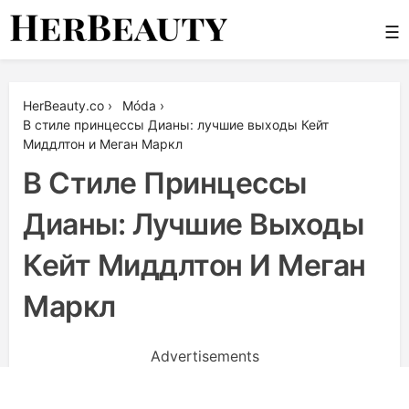
Skip
☰
to
content
Her Beauty
HerBeauty.co
›
Móda
›
В стиле принцессы Дианы: лучшие выходы Кейт
Миддлтон и Меган Маркл
В Стиле Принцессы
Дианы: Лучшие Выходы
Кейт Миддлтон И Меган
Маркл
Advertisements