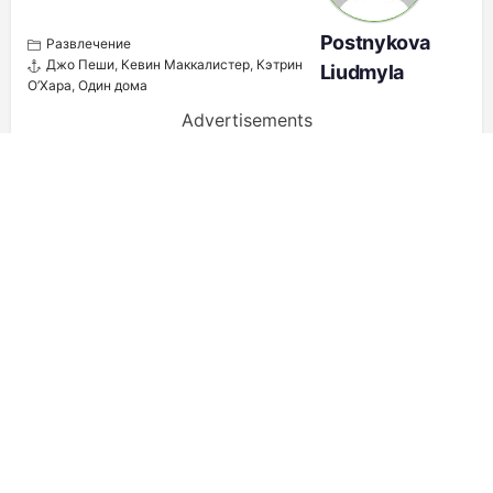
Postnykova
Развлечение
Джо Пеши
,
Кевин Маккалистер
,
Кэтрин
Liudmyla
О’Хара
,
Один дома
Advertisements