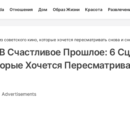
da
Отношения
Дом
Образ Жизни
Красота
Развлечен
з советского кино, которые хочется пересматривать снова и сн
В Счастливое Прошлое: 6 С
торые Хочется Пересматрив
Advertisements