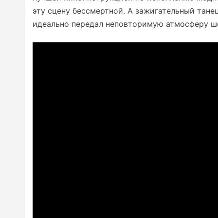
эту сцену бессмертной. А зажигательный тане
идеально передал неповторимую атмосферу ш