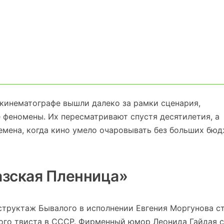
кинематографе вышли далеко за рамки сценария,
 феномены. Их пересматривают спустя десятилетия, а
емена, когда кино умело очаровывать без больших бюд
казская Пленница»
структаж Бывалого в исполнении Евгения Моргунова с
ого твиста в СССР. Фирменный юмор Леонида Гайдая 