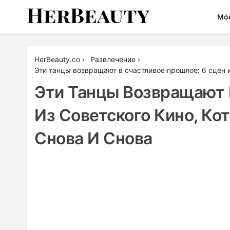
Skip
Mó
to
content
Her Beauty
HerBeauty.co
›
Развлечение
›
Эти танцы возвращают в счастливое прошлое: 6 сцен и
Эти Танцы Возвращают 
Из Советского Кино, Ко
Снова И Снова