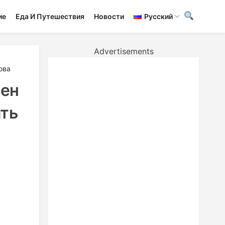
ие
Еда И Путешествия
Новости
Русский
Advertisements
ова
цен
ать