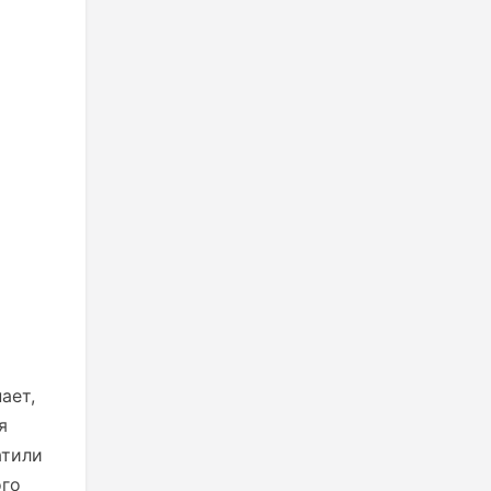
ает,
я
атили
ого