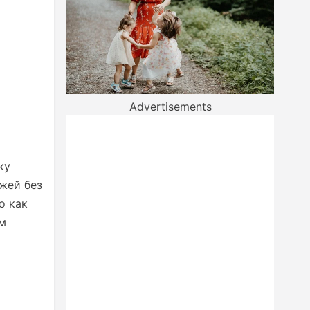
Advertisements
ку
жей без
о как
ом