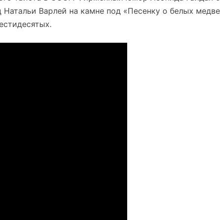
ц Натальи Варлей на камне под «Песенку о белых медв
естидесятых.