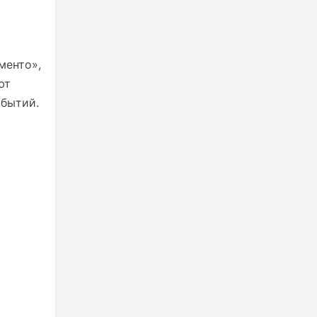
менто»,
ют
обытий.