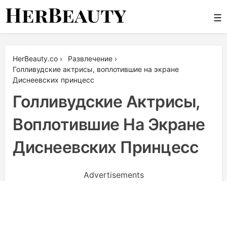
Skip
☰
to
content
Her Beauty
HerBeauty.co
›
Развлечение
›
Голливудские актрисы, воплотившие на экране
Диснеевских принцесс
Голливудские Актрисы,
Воплотившие На Экране
Диснеевских Принцесс
Advertisements