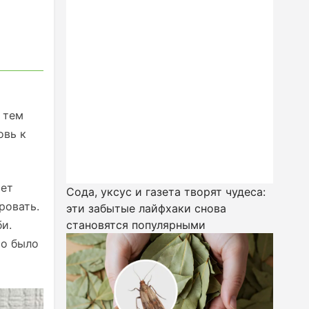
 тем
овь к
ает
Сода, уксус и газета творят чудеса:
ровать.
эти забытые лайфхаки снова
би.
становятся популярными
то было