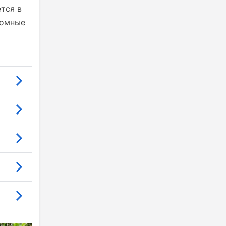
тся в
ромные