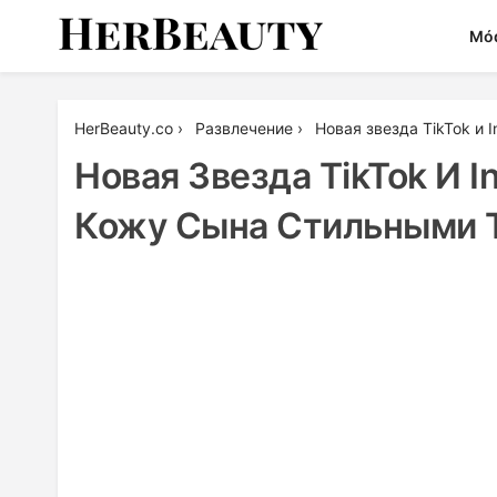
Skip
Mó
to
content
Her Beauty
HerBeauty.co
›
Развлечение
›
Новая звезда TikTok и
Новая Звезда TikTok И 
Кожу Сына Стильными 