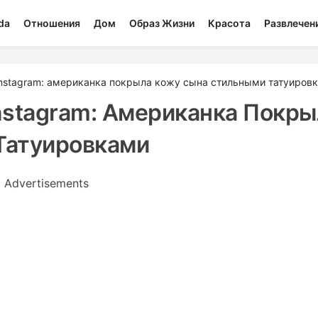
da
Отношения
Дом
Образ Жизни
Красота
Развлечен
 Instagram: американка покрыла кожу сына стильными татуиров
Instagram: Американка Покры
Татуировками
Advertisements