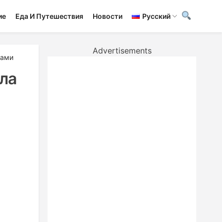
ие
Еда И Путешествия
Новости
Русский
Advertisements
ками
ла