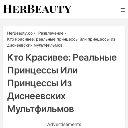
Skip
☰
to
content
Her Beauty
HerBeauty.co
›
Развлечение
›
Кто красивее: реальные принцессы или принцессы из
диснеевских мультфильмов
Кто Красивее: Реальные
Принцессы Или
Принцессы Из
Диснеевских
Мультфильмов
Advertisements