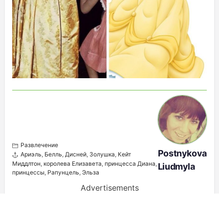
Развлечение
Postnykova
Ариэль
,
Белль
,
Дисней
,
Золушка
,
Кейт
Миддлтон
,
королева Елизавета
,
принцесса Диана
,
Liudmyla
принцессы
,
Рапунцель
,
Эльза
Advertisements