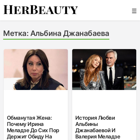
Skip
☰
to
content
Her Beauty
Метка:
Альбина Джанабаева
Обманутая Жена:
История Любви
Почему Ирина
Альбины
Меладзе До Сих Пор
Джанабаевой И
Держит Обиду На
Валерия Меладзе