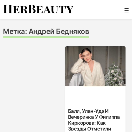
Skip
☰
to
content
Her Beauty
Метка:
Андрей Бедняков
Бали, Улан-Удэ И
Вечеринка У Филиппа
Киркорова: Как
Звезды Отметили