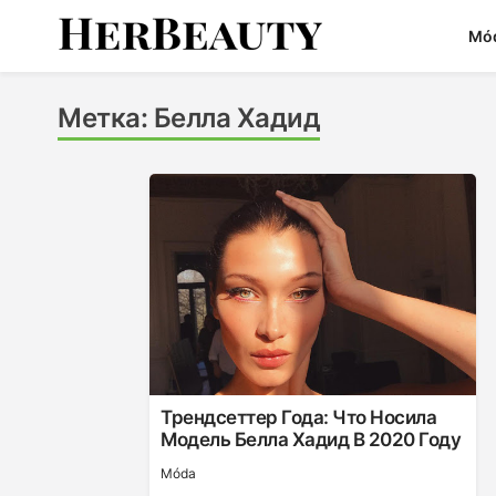
Skip
Mó
to
content
Her Beauty
Метка:
Белла Хадид
Трендсеттер Года: Что Носила
Модель Белла Хадид В 2020 Году
Móda