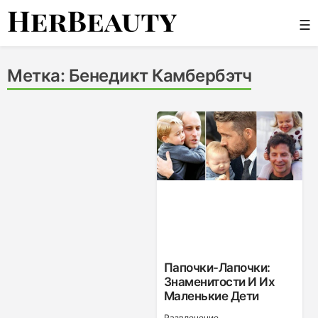
Skip
☰
to
content
Her Beauty
Метка:
Бенедикт Камбербэтч
Папочки-Лапочки:
Знаменитости И Их
Маленькие Дети
Развлечение