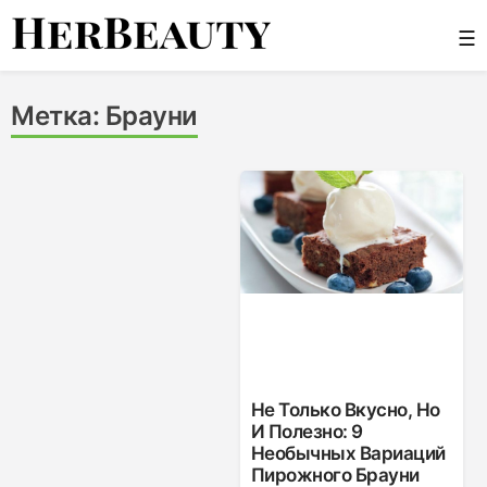
Skip
☰
to
content
Her Beauty
Метка:
Брауни
Не Только Вкусно, Но
И Полезно: 9
Необычных Вариаций
Пирожного Брауни