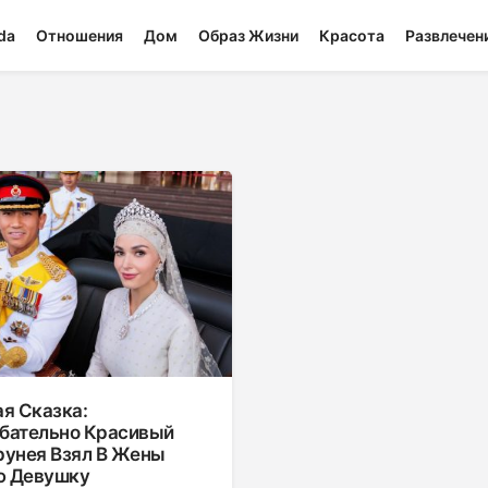
da
Отношения
Дом
Образ Жизни
Красота
Развлечен
я Сказка:
бательно Красивый
рунея Взял В Жены
 Девушку