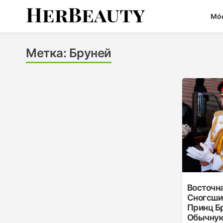
Skip
Mó
to
content
Her Beauty
Метка:
Бруней
Восточна
Сногсши
Принц Б
Обычную