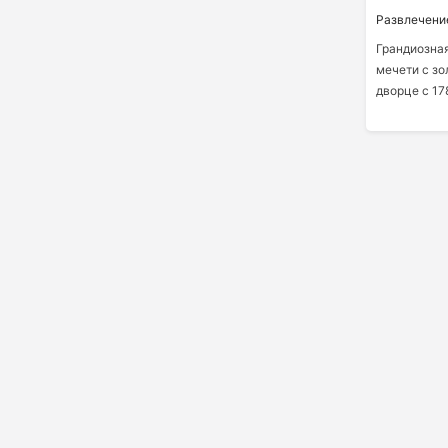
Развлечени
Грандиозна
мечети с з
дворце с 17