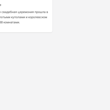
е
я свадебная церемония прошла в
олотыми куполами и королевском
88 комнатами.