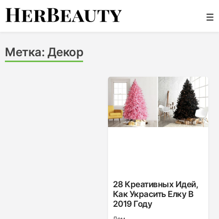
Skip
☰
to
content
Her Beauty
Метка:
Декор
28 Креативных Идей,
Как Украсить Елку В
2019 Году
Дом