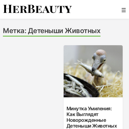
Skip
☰
to
content
Her Beauty
Метка:
Детеныши Животных
Минутка Умиления:
Как Выглядят
Новорожденные
Детеныши Животных