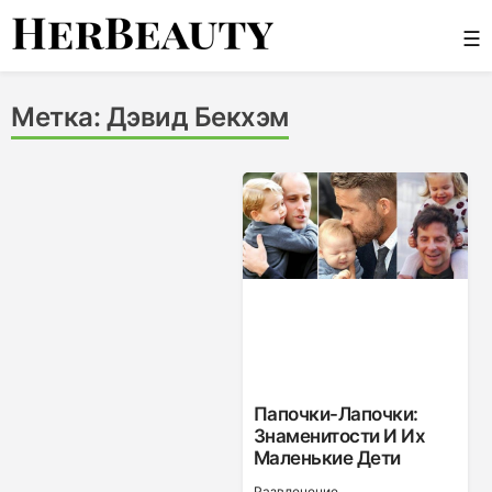
Skip
☰
to
content
Her Beauty
Метка:
Дэвид Бекхэм
Папочки-Лапочки:
Знаменитости И Их
Маленькие Дети
Развлечение