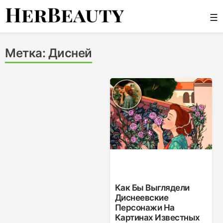
Skip
☰
to
content
Her Beauty
Метка:
Дисней
Как Бы Выглядели
Диснеевские
Персонажи На
Картинах Известных