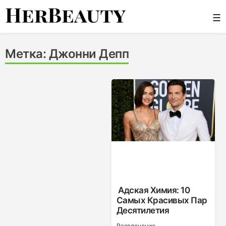
Skip
☰
to
content
Her Beauty
Метка:
Джонни Депп
Адская Химия: 10
Самых Красивых Пар
Десятилетия
Развлечение