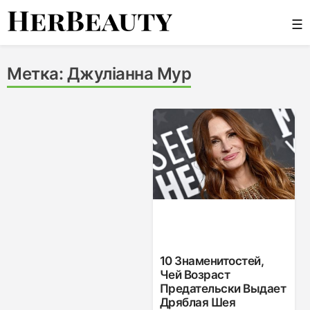
Skip
☰
to
content
Her Beauty
Метка:
Джуліанна Мур
10 Знаменитостей,
Чей Возраст
Предательски Выдает
Дряблая Шея