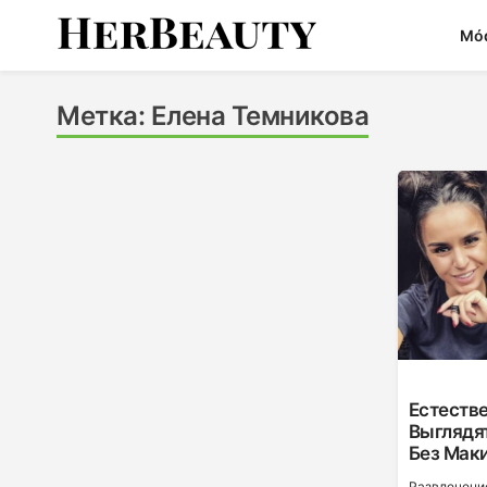
Skip
Mó
to
content
Her Beauty
Метка:
Елена Темникова
Естеств
Выглядя
Без Мак
Развлечени