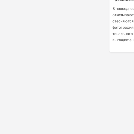
В повседне
отказываютс
стесняются 
фотографиям
тонального 
выглядят ещ