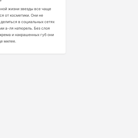
вной жизни звезды все чаще
я от косметики. Они не
делиться в социальных сетях
и а-ля натюрель. Без слоя
крема и накрашенных губ они
е милее.