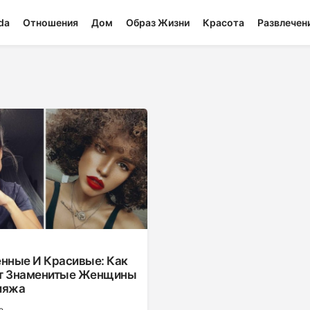
da
Отношения
Дом
Образ Жизни
Красота
Развлечен
енные И Красивые: Как
т Знаменитые Женщины
ияжа
е