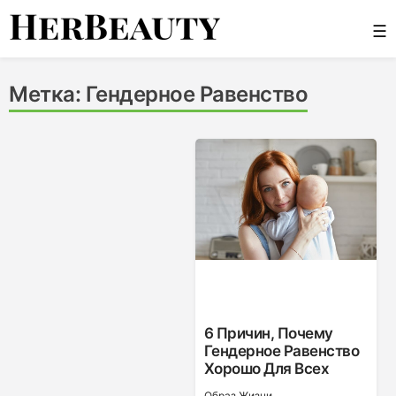
Skip
☰
to
content
Her Beauty
Метка:
Гендерное Равенство
6 Причин, Почему
Гендерное Равенство
Хорошо Для Всех
Образ Жизни