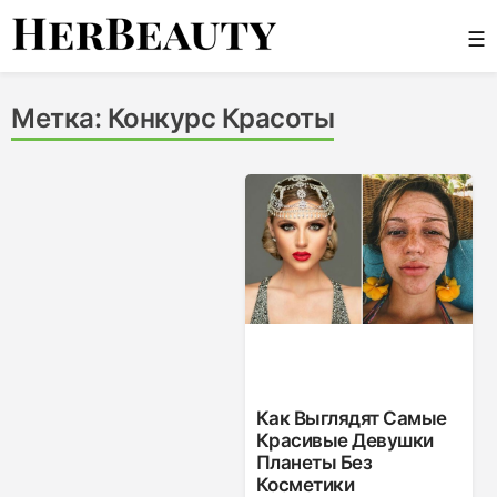
Skip
☰
to
content
Her Beauty
Метка:
Конкурс Красоты
Как Выглядят Самые
Красивые Девушки
Планеты Без
Косметики