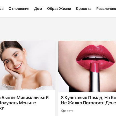
da
Отношения
Дом
Образ Жизни
Красота
Развлечен
а Бьюти-Минимализм: 6
8 Культовых Помад, На К
Покупать Меньше
Не Жалко Потратить Дене
ки
Красота