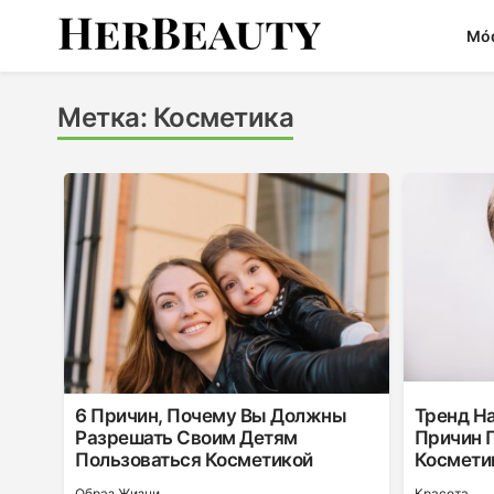
Skip
Mó
to
content
Her Beauty
Метка:
Косметика
6 Причин, Почему Вы Должны
Тренд Н
Разрешать Своим Детям
Причин 
Пользоваться Косметикой
Космети
Образ Жизни
Красота