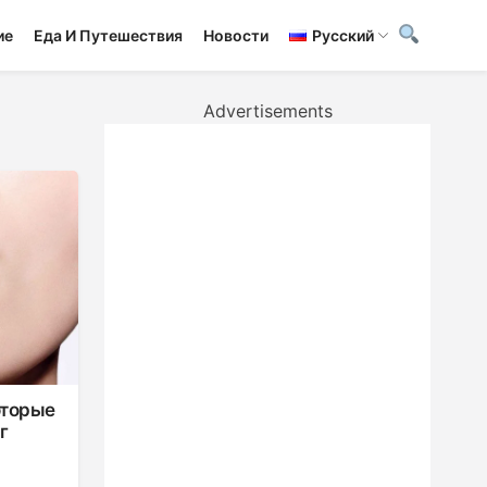
ие
Еда И Путешествия
Новости
Русский
Advertisements
оторые
г