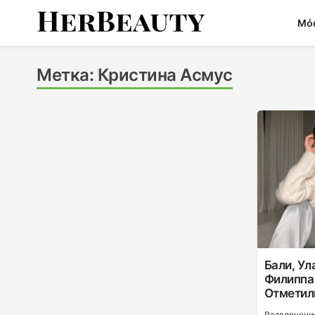
Skip
Mó
to
content
Her Beauty
Метка:
Кристина Асмус
Бали, Ул
Филиппа
Отметил
Развлечени