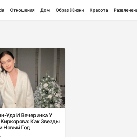
da
Отношения
Дом
Образ Жизни
Красота
Развлечен
ан-Удэ И Вечеринка У
 Киркорова: Как Звезды
и Новый Год
е