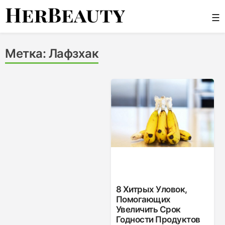
Skip
☰
to
content
Her Beauty
Метка:
Лафзхак
8 Хитрых Уловок,
Помогающих
Увеличить Срок
Годности Продуктов