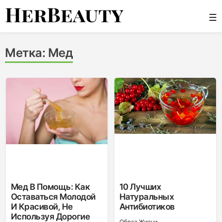
Skip
☰
to
content
Her Beauty
Метка:
Мед
Мед В Помощь: Как
10 Лучших
Оставаться Молодой
Натуральных
И Красивой, Не
Антибиотиков
Используя Дорогие
Образ Жизни