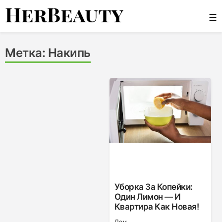
Skip
☰
to
content
Her Beauty
Метка:
Накипь
Уборка За Копейки:
Один Лимон — И
Квартира Как Новая!
Дом