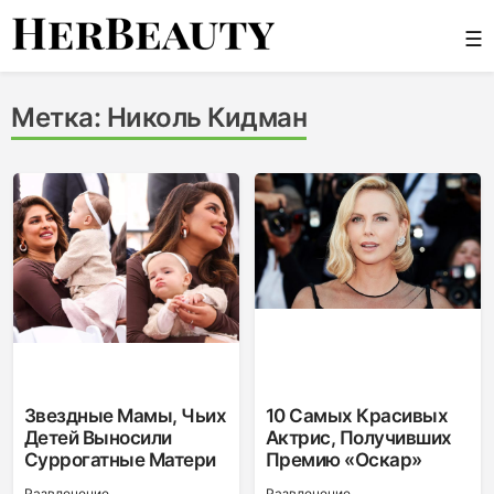
Skip
☰
to
content
Her Beauty
Метка:
Николь Кидман
Звездные Мамы, Чьих
10 Самых Красивых
Детей Выносили
Актрис, Получивших
Суррогатные Матери
Премию «Оскар»
Развлечение
Развлечение