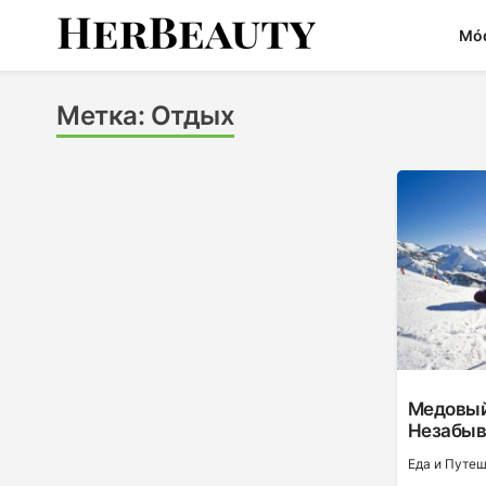
Skip
Mó
to
content
Her Beauty
Метка:
Отдых
Медовый
Незабыв
Еда и Путе