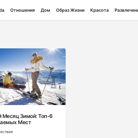
da
Отношения
Дом
Образ Жизни
Красота
Развлечен
 Месяц Зимой: Топ-6
аемых Мест
шествия