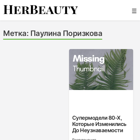
Skip
☰
to
content
Her Beauty
Метка:
Паулина Поризкова
Супермодели 80-Х,
Которые Изменились
До Неузнаваемости
Развлечение