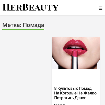
Skip
☰
to
content
Her Beauty
Метка:
Помада
8 Культовых Помад,
На Которые Не Жалко
Потратить Денег
Красота