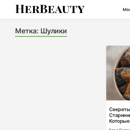
Skip
Mó
to
content
Her Beauty
Метка:
Шулики
Секреты 
Старинн
Которые
Еда и Путе