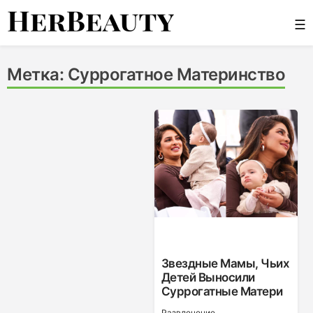
Skip
☰
to
content
Her Beauty
Метка:
Суррогатное Материнство
Звездные Мамы, Чьих
Детей Выносили
Суррогатные Матери
Развлечение