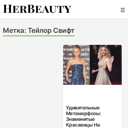
Skip
☰
to
content
Her Beauty
Метка:
Тейлор Свифт
Удивительные
Метаморфозы:
Знаменитые
Красавицы На