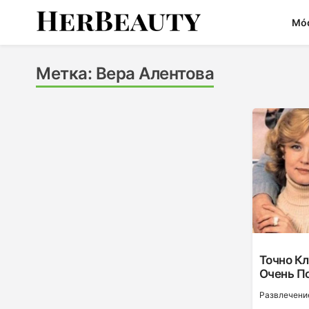
Skip
Mó
to
content
Her Beauty
Метка:
Вера Алентова
Точно К
Очень П
Развлечени