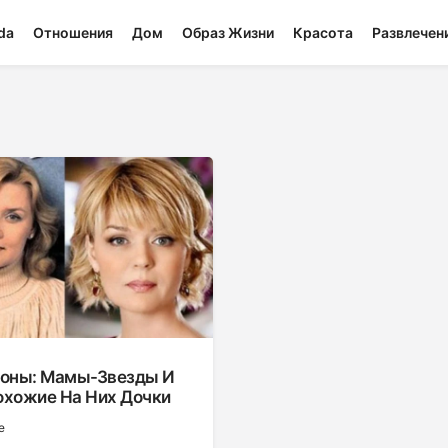
da
Отношения
Дом
Образ Жизни
Красота
Развлечен
лоны: Мамы-Звезды И
охожие На Них Дочки
е