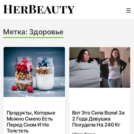
Skip
☰
to
content
Her Beauty
Метка:
Здоровье
Продукты, Которые
Вот Это Сила Воли! За
Можно Смело Есть
2 Года Девушка
Перед Сном И Не
Похудела На 240 Кг
Толстеть
Образ Жизни