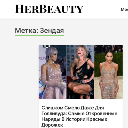
Skip
Mó
to
content
Her Beauty
Метка:
Зендая
Слишком Смело Даже Для
Голливуда: Самые Откровенные
Наряды В Истории Красных
Дорожек