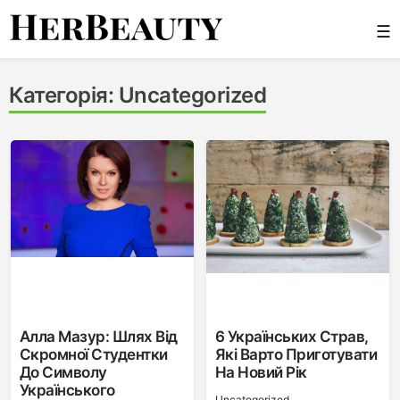
Skip
☰
to
content
Her Beauty
Категорія:
Uncategorized
Алла Мазур: Шлях Від
6 Українських Страв,
Скромної Студентки
Які Варто Приготувати
До Символу
На Новий Рік
Українського
Uncategorized