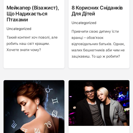
Мейкапер (візажист),
8 Корисних Сніданків
Що Надихається
Для Дітей
Птахами
Uncategorized
Uncategorized
Привчити свою дитину їсти
Такий контент хоч поволі, але
вранці – обов’язок
робить наш світ кращим.
відповідальних батьків. Однак,
Хочете знати чому?
малих бешкетників аби чим не
зацікавиш. То що ж робити?