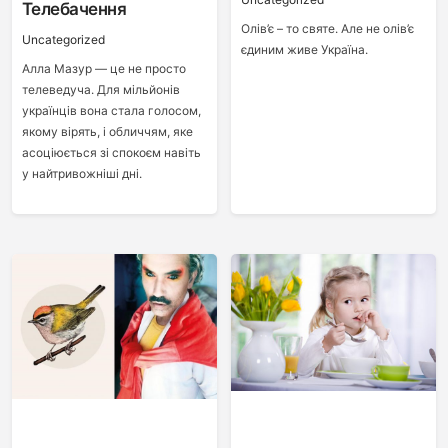
Телебачення
Олів’є – то святе. Але не олів’є
Uncategorized
єдиним живе Україна.
Алла Мазур — це не просто
телеведуча. Для мільйонів
українців вона стала голосом,
якому вірять, і обличчям, яке
асоціюється зі спокоєм навіть
у найтривожніші дні.