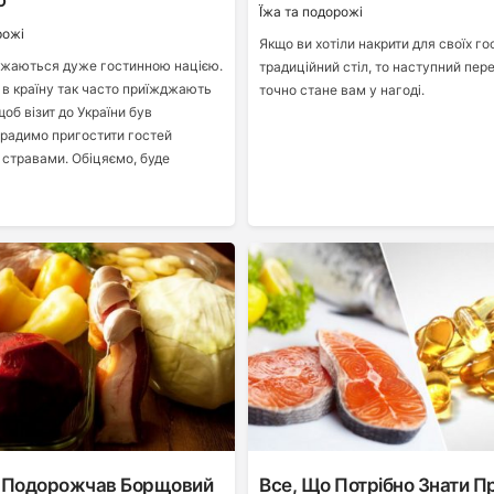
ю
Ї́жа та подорожі
рожі
Якщо ви хотіли накрити для своїх г
ажаються дуже гостинною нацією.
традиційний стіл, то наступний пере
 в країну так часто приїжджають
точно стане вам у нагоді.
щоб візит до України був
 радимо пригостити гостей
стравами. Обіцяємо, буде
ні Подорожчав Борщовий
Все, Що Потрібно Знати П