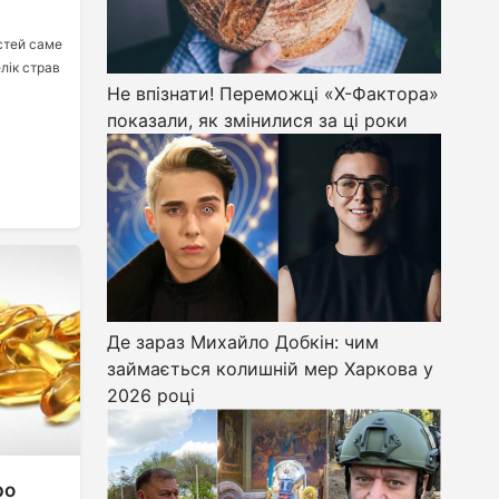
остей саме
лік страв
Не впізнати! Переможці «Х-Фактора»
показали, як змінилися за ці роки
Де зараз Михайло Добкін: чим
займається колишній мер Харкова у
2026 році
ро