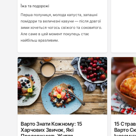
Ї́жа та подорожі
Перша полуниця, молода капуста, запашні
помідори та величезні кавуни — після довгої
зими хочеться чогось свіжого та соковитого.
Але саме в цей момент покупець стає
найбільш вразливим.
Варто Знати Кожному: 15
15 Страв 
Харчових Звичок, Які
Варто С