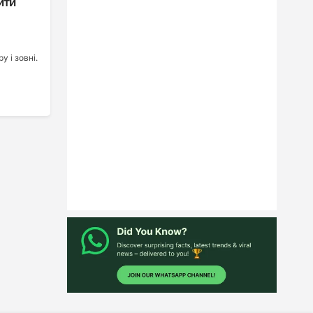
ити
 і зовні.