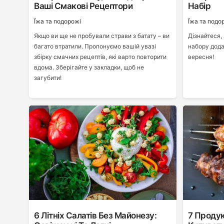
Ваші Смакові Рецептори
Набір
Ї́жа та подорожі
Ї́жа та подо
Якщо ви ще не пробували страви з батату – ви
Дізнайтеся,
багато втратили. Пропонуємо вашій увазі
набору дода
збірку смачних рецептів, які варто повторити
вересн
вдома. Зберігайте у закладки, щоб не
загубити!
6 Літніх Салатів Без Майонезу:
7 Продук