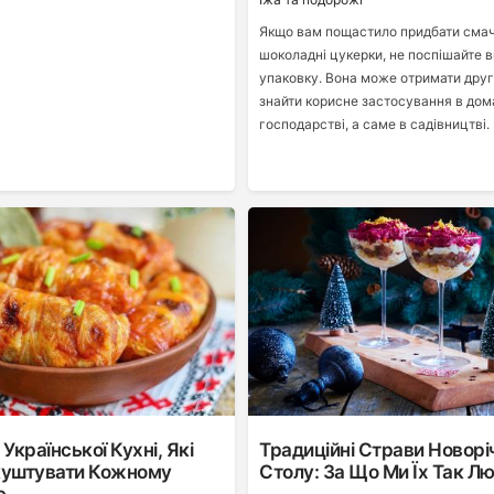
Якщо вам пощастило придбати смач
шоколадні цукерки, не поспішайте 
упаковку. Вона може отримати друг
знайти корисне застосування в до
господарстві, а саме в садівництві.
Української Кухні, Які
Традиційні Страви Новорі
куштувати Кожному
Столу: За Що Ми Їх Так Л