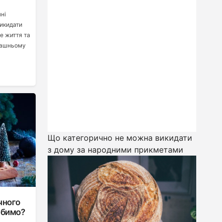
ні
викидати
е життя та
машньому
Що категорично не можна викидати
з дому за народними прикметами
чного
юбимо?