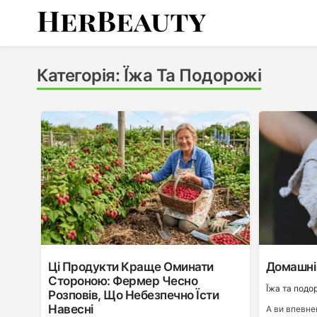
Skip
to
content
Her Beauty
Категорія:
Ї́жа Та Подорожі
Ці Продукти Краще Оминати
Домашні 
Стороною: Фермер Чесно
Ї́жа та подо
Розповів, Що Небезпечно Їсти
Навесні
А ви впевне