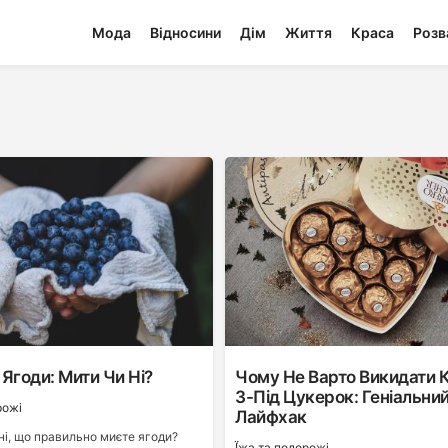
Мода
Відносини
Дім
Життя
Краса
Розв
Ягоди: Мити Чи Ні?
Чому Не Варто Викидати 
З-Під Цукерок: Геніальни
рожі
Лайфхак
ні, що правильно миєте ягоди?
Ї́жа та подорожі