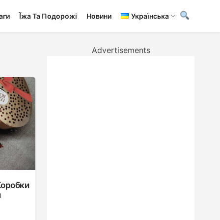
аги
Ї́жа Та Подорожі
Новини
Українська
Advertisements
Коробки
й