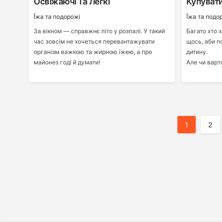
Освіжаючі Та Легкі
Купуват
Ї́жа та подорожі
Ї́жа та подо
За вікном — справжнє літо у розпалі. У такий
Багато хто 
час зовсім не хочеться перевантажувати
щось, аби п
організм важкою та жирною їжею, а про
дитину.
майонез годі й думати!
Але чи варт
Пагінація
1
2
Записів