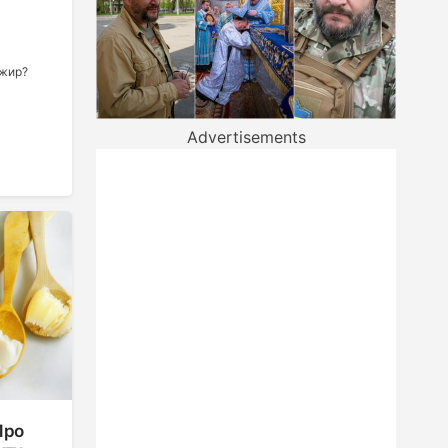
 жир?
Advertisements
Про