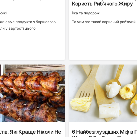
Користь Риб’ячого Жиру
рожі
Ї́жа та подорожі
 які саме продукти з борщового
То чим же такий корисний риб’ячий
ли у вартості цього
я!
тів, Які Краще Ніколи Не
6 Найбезглуздіших Міфів 