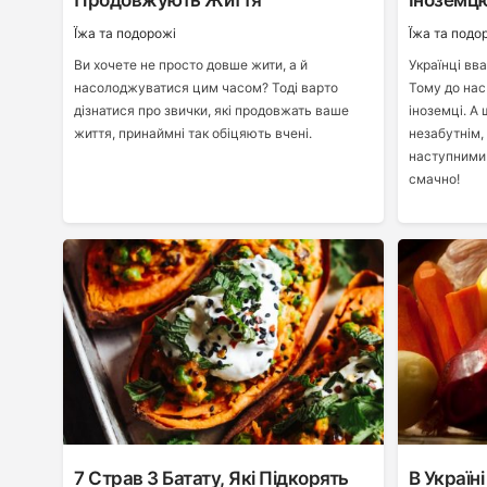
Продовжують Життя
Іноземц
Ї́жа та подорожі
Ї́жа та подо
Ви хочете не просто довше жити, а й
Українці вв
насолоджуватися цим часом? Тоді варто
Тому до нас
дізнатися про звички, які продовжать ваше
іноземці. А 
життя, принаймні так обіцяють вчені.
незабутнім,
наступними 
смачно!
7 Страв З Батату, Які Підкорять
В Украї