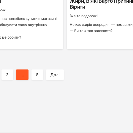
и
Жири, В Які Варто Припин
Вірити
рожі
Ї́жа та подорожі
з нас полюбляє купити в магазині
Немає жирів всередині — немає жиру
обалувати свою внутрішню
— Ви теж так вважаєте?
о це робити?
3
…
8
Далі