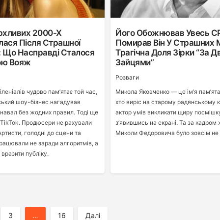
рхливих 2000-Х
Його Обожнював Увесь СР
лася Після Страшної
Помирав Він У Страшних 
: Що Насправді Сталося
Трагічна Доля Зірки “За 
ою Вояж
Зайцями”
Розваги
леніалів чудово пам’ятає той час,
Микола Яковченко — це ім’я пам’ята
ський шоу-бізнес нагадував
хто виріс на старому радянському к
навал без жодних правил. Тоді ще
актор умів викликати щиру посмішк
 TikTok. Продюсери не рахували
з’явившись на екрані. Та за кадром
Артисти, голодні до сцени та
Миколи Федоровича було зовсім не
працювали не заради алгоритмів, а
 вразити публіку.
3
…
16
Далі