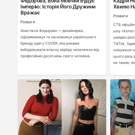
Федорова, Вона Мовчки Будує
Кадри Н
Імперію: Історія Його Дружини
Хвилю Н
Вражає
Розваги
Розваги
СТБ офіційн
Анастасія Федорова — дизайнерка,
шоу «Холост
підприємниця та засновниця українського
швидко розл
бренду одягу COVER, яка роками
TikTok. Зда
вибудовувала власну кар’єру незалежно від
очікуванні 
професійних досягнень свого чоловіка.
цього разу 
не такою, як