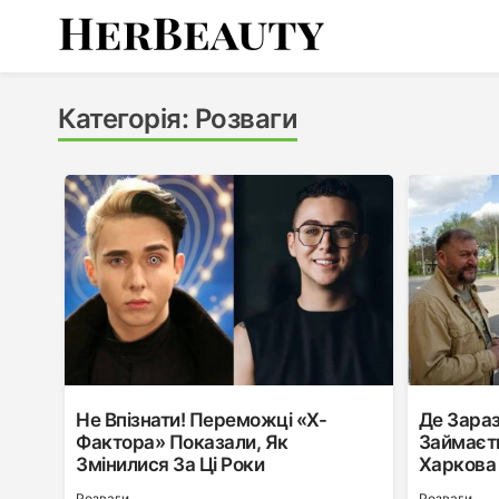
Skip
to
content
Her Beauty
Категорія:
Розваги
Не Впізнати! Переможці «Х-
Де Зараз
Фактора» Показали, Як
Займаєт
Змінилися За Ці Роки
Харкова 
Розваги
Розваги