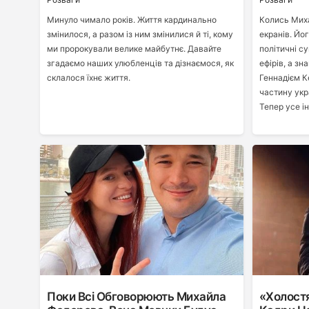
Минуло чимало років. Життя кардинально
Колись Миха
змінилося, а разом із ним змінилися й ті, кому
екранів. Йо
ми пророкували велике майбутнє. Давайте
політичні с
згадаємо наших улюбленців та дізнаємося, як
ефірів, а зн
склалося їхнє життя.
Геннадієм 
частину укр
Тепер усе і
Поки Всі Обговорюють Михайла
«Холостя