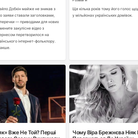
йло Добкін майже не зникав з
Ще кілька років тому його голос що
го заяви ставали заголовками,
у мільйонах українських домівок.
уперечки — приводами для нових
амените закулісне відео з
Кернесом перетворилося на
аїнського інтернет-фольклору.
накше.
к» Вже Не Той? Перші
Чому Віра Брежнєва Ніяк