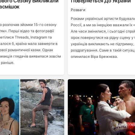
ового Сезону Викликали
Повернеться До України
асмішок
Розваги
Роками українські артисти будували
о розпочав зйомки 15-го сезону
Россії, а ми за інерцією вважали їх
як». Перші відео та фотографії
Але часи змінилися, і сьогодні спро
етілися Threads, Instagram та
зірок повернутися на рідну сцену у
валося б, країна мала завмерти в
українців викликають не підтримку,
нової романтичної казки. Однак
роздратування. Саме в такій ситуаці
реакція глядачів виявилася зовсім
опинилася Віра Брежнєва.
 раніше.