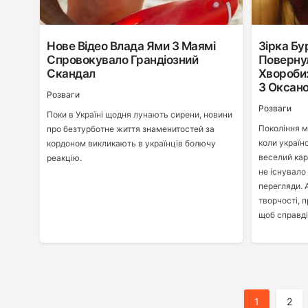
Нове Відео Влада Ями З Маямі
Зірка Бу
Спровокувало Грандіозний
Поверну
Скандал
Хвороби
З Оксан
Розваги
Розваги
Поки в Україні щодня лунають сирени, новини
Покоління мі
про безтурботне життя знаменитостей за
коли україн
кордоном викликають в українців болючу
веселий кар
реакцію.
не існувало
перегляди. 
творчості, 
щоб справді
Пагінація
1
2