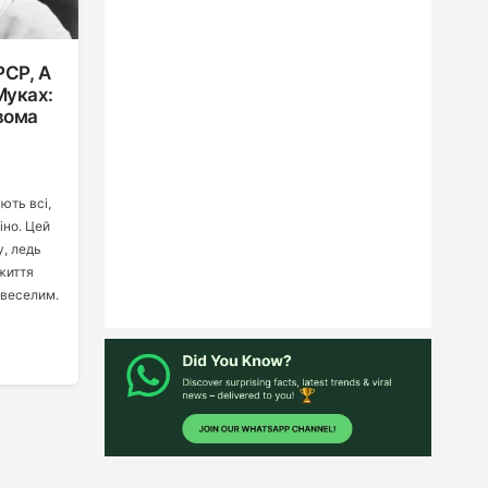
СР, А
Муках:
Двома
ють всі,
іно. Цей
у, ледь
 життя
 веселим.