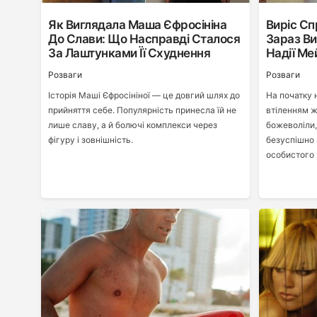
Як Виглядала Маша Єфросініна
Виріс Сп
До Слави: Що Насправді Сталося
Зараз В
За Лаштунками Її Схуднення
Надії Ме
Розваги
Розваги
Історія Маші Єфросініної — це довгий шлях до
На початку 
прийняття себе. Популярність принесла їй не
втіленням жі
лише славу, а й болючі комплекси через
божеволіли,
фігуру і зовнішність.
безуспішно 
особистого 