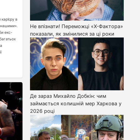
 кар’єру в
Не впізнати! Переможці «Х-Фактора»
 «нашими».
би екс-
показали, як змінилися за ці роки
 багатьох
 а
ї
Де зараз Михайло Добкін: чим
займається колишній мер Харкова у
2026 році