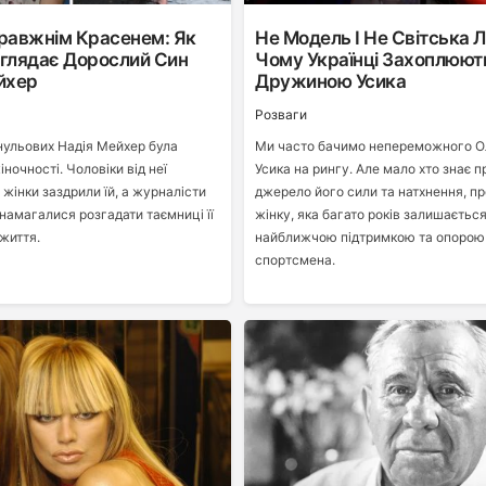
равжнім Красенем: Як
Не Модель І Не Світська 
иглядає Дорослий Син
Чому Українці Захоплюют
йхер
Дружиною Усика
Розваги
нульових Надія Мейхер була
Ми часто бачимо непереможного О
ночності. Чоловіки від неї
Усика на рингу. Але мало хто знає п
 жінки заздрили їй, а журналісти
джерело його сили та натхнення, пр
намагалися розгадати таємниці її
жінку, яка багато років залишаєтьс
життя.
найближчою підтримкою та опорою
спортсмена.