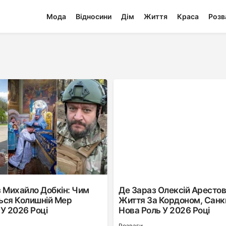
Мода
Відносини
Дім
Життя
Краса
Розв
 Михайло Добкін: Чим
Де Зараз Олексій Арестов
ься Колишній Мер
Життя За Кордоном, Санкц
У 2026 Році
Нова Роль У 2026 Році
Розваги