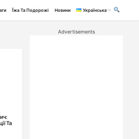
аги
Ї́жа Та Подорожі
Новини
Українська
Advertisements
ич:
ії Та