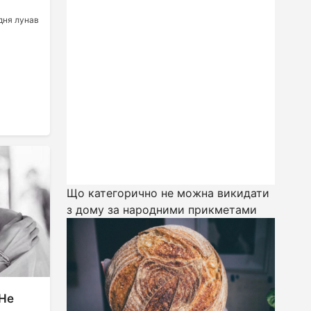
дня лунав
Що категорично не можна викидати
з дому за народними прикметами
 Не