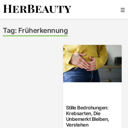
Skip
☰
to
content
Her Beauty
Tag:
Früherkennung
Stille Bedrohungen:
Krebsarten, Die
Unbemerkt Bleiben,
Verstehen