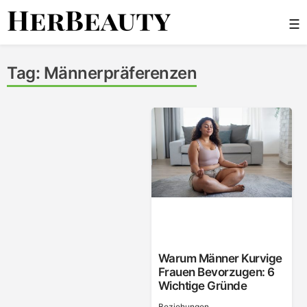
Skip
☰
to
content
Her Beauty
Tag:
Männerpräferenzen
Warum Männer Kurvige
Frauen Bevorzugen: 6
Wichtige Gründe
Beziehungen